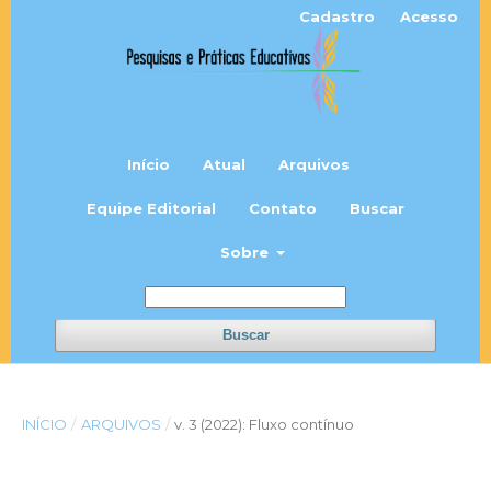
Cadastro
Acesso
Início
Atual
Arquivos
Equipe Editorial
Contato
Buscar
Sobre
Buscar
INÍCIO
/
ARQUIVOS
/
v. 3 (2022): Fluxo contínuo